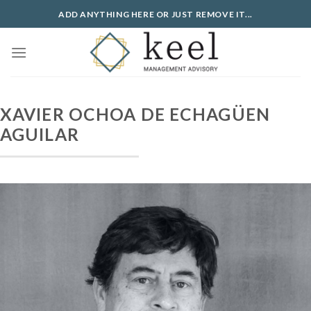
Skip
ADD ANYTHING HERE OR JUST REMOVE IT...
to
content
XAVIER OCHOA DE ECHAGÜEN
AGUILAR